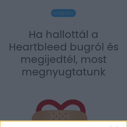
Indapass
Ha hallottál a
Heartbleed bugról és
megijedtél, most
megnyugtatunk