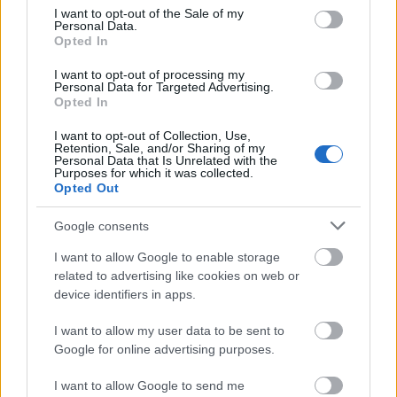
consent section.
I want to opt-out of the Sale of my
Personal Data.
Bővebben a veszélyről az
Opted In
Indexen:
http://index.hu/tech/2014/04/11/ssl-hiba/
I want to opt-out of processing my
Personal Data for Targeted Advertising.
Ha már szóba került ez a durva hiba, és
Opted In
fellélegeztünk, beszéljünk kicsit a jelszavak
I want to opt-out of Collection, Use,
biztonságáról.
Retention, Sale, and/or Sharing of my
Personal Data that Is Unrelated with the
Purposes for which it was collected.
Használj legalább 6 karakteres jelszót (ne
Opted Out
csak kisbetűket)
Használj minél hosszabb jelszót (akár 60
Google consents
karakter is lehet!), írhatsz több szót egymás
I want to allow Google to enable storage
után.
related to advertising like cookies on web or
Nem kell agyonvariálnod a kisbetűket,
device identifiers in apps.
nagybetűket, számokat és különleges
I want to allow my user data to be sent to
karaktereket, találd meg az egyensúlyt a
Google for online advertising purposes.
megjegyezhető és a biztonságos
jelszó
között.
I want to allow Google to send me