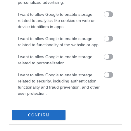
A hangsúly a megjegyezhetőn is van, ha egy
personalized advertising.
jelszót leírsz, az sokkal kevésbé biztonságos,
mintha csak te tudnád (itt tudsz könnyen
I want to allow Google to enable storage
related to analytics like cookies on web or
megjegyezhető jelszavakat
device identifiers in apps.
generálni:
pass.rasm.se
)
Használj biztonságos jelszókezelő
I want to allow Google to enable storage
programokat mint az
F-Secure KEY
related to functionality of the website or app.
(ingyenes)
LastPass
(ingyenes),
KeePass
(ingyenes),
1Password
(25 dollár),
I want to allow Google to enable storage
related to personalization.
Roboform
(évi 10 dollár), amik titkosítva
tárolják a jelszavaidat (van amelyik nem csak
I want to allow Google to enable storage
a számítógépeden hanem a mobilodon is
related to security, including authentication
elérhetővé teszi azokat).
functionality and fraud prevention, and other
user protection.
Reméljük, akkor is hasznos volt elolvasnod a posztot,
ha nem hallottál a Heartbleedről és az őt övező
riadalomról.
CONFIRM
(
az illusztráció a metaltoad.com-ról van
)