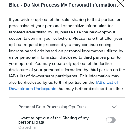
Blog -
Do Not Process My Personal Information
If you wish to opt-out of the sale, sharing to third parties, or
processing of your personal or sensitive information for
targeted advertising by us, please use the below opt-out
section to confirm your selection. Please note that after your
A web történetének eddigi legnagyobb biztonsági
opt-out request is processed you may continue seeing
hibájának nevezett Heartbleed
nem veszélyes az
interest-based ads based on personal information utilized by
Indapassra
!
us or personal information disclosed to third parties prior to
your opt-out. You may separately opt-out of the further
Az április hetedikén bejelentett hiba tényleg nagyon
disclosure of your personal information by third parties on the
komoly, mert egy olyan rendszert érint, amit
IAB’s list of downstream participants. This information may
also be disclosed by us to third parties on the
IAB’s List of
rengeteg bank, levelező és közösségi szolgáltatás
Downstream Participants
that may further disclose it to other
használ az internetes kommunikáció titkosítására. Az
third parties.
indás szolgáltatások viszont nem használják ezt a
támadható verzióját a rendszernek, így a
Please note that this website/app uses one or more Google
Personal Data Processing Opt Outs
jelszavad
biztonságban van az
services and may gather and store information including but
not limited to your visit or usage behaviour. You may click to
I want to opt-out of the Sharing of my
Indapassban.
Levelezésedhez, blogodhoz, fotóidhoz,
personal data.
grant or deny consent to Google and its third-party tags to
videóidhoz ezen a biztonsági résen keresztül senki
Opted In
use your data for below specified purposes in below Google
nem férhet hozzá.