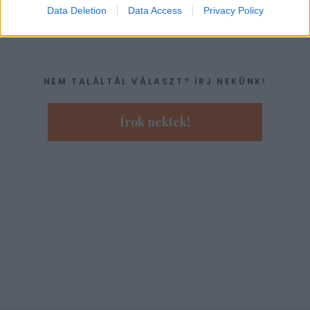
Data Deletion
Data Access
Privacy Policy
NEM TALÁLTÁL VÁLASZT? ÍRJ NEKÜNK!
Írok nektek!