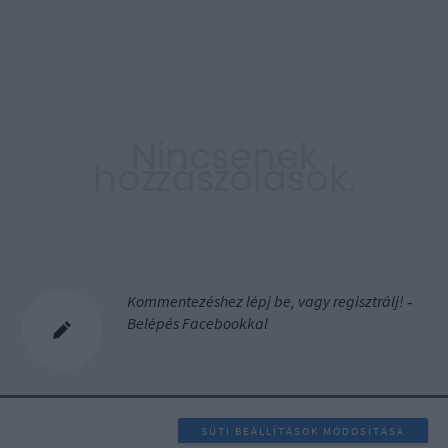
Nincsenek
hozzászólások.
Kommentezéshez
lépj be
, vagy
regisztrálj
! ‐
Belépés Facebookkal
SÜTI BEÁLLÍTÁSOK MÓDOSÍTÁSA