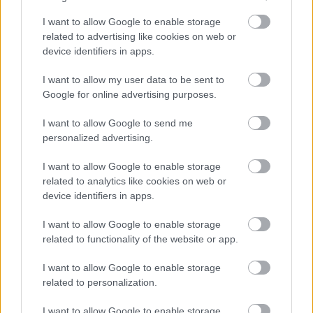
I want to allow Google to enable storage
4. A regisztrációdról küldünk egy e-mailt, amit meg
related to advertising like cookies on web or
kell erősíts. Előfordulhat, hogy a szigorúra állított
device identifiers in apps.
spamszűrőd levélszemétnek nézi a levelünket, pedig
nem az. Mindenesetre kukkants be érte a spam
I want to allow my user data to be sent to
Google for online advertising purposes.
mappádba is.
I want to allow Google to send me
personalized advertising.
I want to allow Google to enable storage
related to analytics like cookies on web or
device identifiers in apps.
I want to allow Google to enable storage
related to functionality of the website or app.
I want to allow Google to enable storage
related to personalization.
I want to allow Google to enable storage