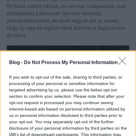
fel fotót, videót nálunk, és van már Indapassod, csak
elfelejtetted a jelszavad. Ilyenkor kérhetsz
jelszóemlékeztetőt, de most vegyük azt az esetet,
hogy új vagy és regisztrálnál. Kattints a
Regisztrálok
gombra!
Blog -
Do Not Process My Personal Information
If you wish to opt-out of the sale, sharing to third parties, or
processing of your personal or sensitive information for
targeted advertising by us, please use the below opt-out
section to confirm your selection. Please note that after your
opt-out request is processed you may continue seeing
interest-based ads based on personal information utilized by
us or personal information disclosed to third parties prior to
your opt-out. You may separately opt-out of the further
3. A regisztrációnál nem kérünk sokat. Adj meg egy e-
disclosure of your personal information by third parties on the
IAB’s list of downstream participants. This information may
mailt,
amivel még nem regisztráltál Indapasst
, és