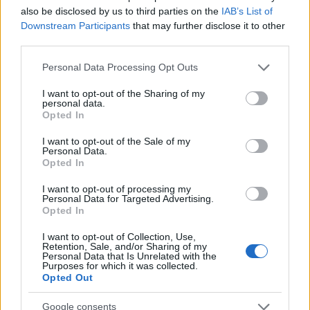
also be disclosed by us to third parties on the
IAB’s List of
válassz egy felhasználónevet, amit
még nem használ
Downstream Participants
that may further disclose it to other
senki
. Ha gond van akár a mailcímmel, akár a
third parties.
felhasználónévvel, jelezzük, hogy gond van. Ilyenkor
olvass figyelmesen, és kövesd az instrukciókat
.
Please note that this website/app uses one or more Google
Personal Data Processing Opt Outs
services and may gather and store information including but
not limited to your visit or usage behaviour. You may click to
I want to opt-out of the Sharing of my
personal data.
grant or deny consent to Google and its third-party tags to
Opted In
use your data for below specified purposes in below Google
consent section.
I want to opt-out of the Sale of my
Personal Data.
Opted In
I want to opt-out of processing my
Personal Data for Targeted Advertising.
Opted In
I want to opt-out of Collection, Use,
Retention, Sale, and/or Sharing of my
Personal Data that Is Unrelated with the
Purposes for which it was collected.
Opted Out
Google consents