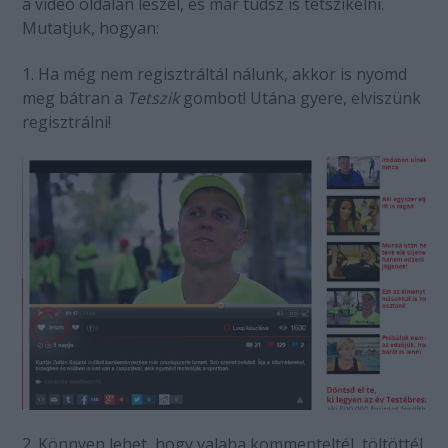
a videó oldalán leszel, és már tudsz is tetszikelni.
Mutatjuk, hogyan:
1. Ha még nem regisztráltál nálunk, akkor is nyomd
meg bátran a
Tetszik
gombot! Utána gyere, elviszünk
regisztrálni!
2.
Könnyen lehet, hogy valaha kommenteltél, töltöttél